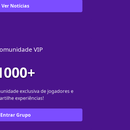
Ver Notícias
Comunidade VIP
1000+
unidade exclusiva de jogadores e
rtilhe experiências!
Entrar Grupo