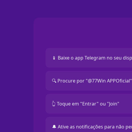
📱 Baixe o app Telegram no seu disp
🔍 Procure por "@77Win APPOficial"
👆 Toque em "Entrar" ou "Join"
🔔 Ative as notificações para não p