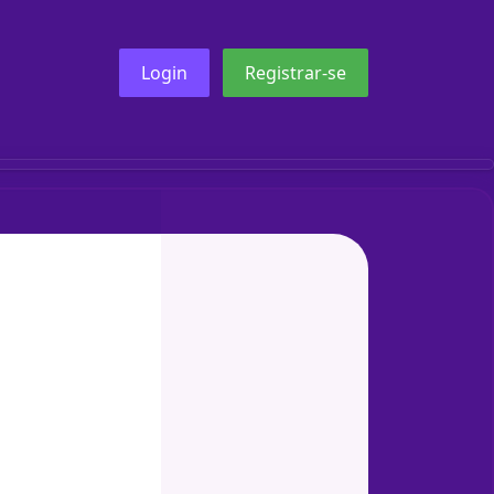
Login
Registrar-se