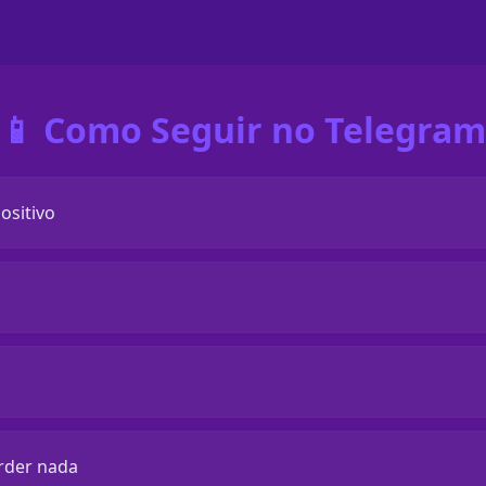
📱 Como Seguir no Telegram
ositivo
erder nada