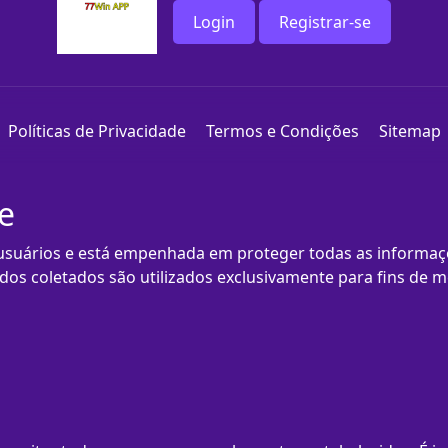
Login
Registrar-se
Políticas de Privacidade
Termos e Condições
Sitemap
de
 usuários e está empenhada em proteger todas as informaç
os coletados são utilizados exclusivamente para fins de m