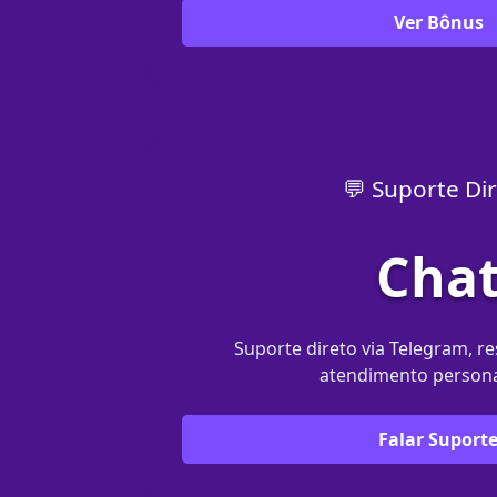
Ver Bônus
💬 Suporte Di
Cha
Suporte direto via Telegram, r
atendimento persona
Falar Suport