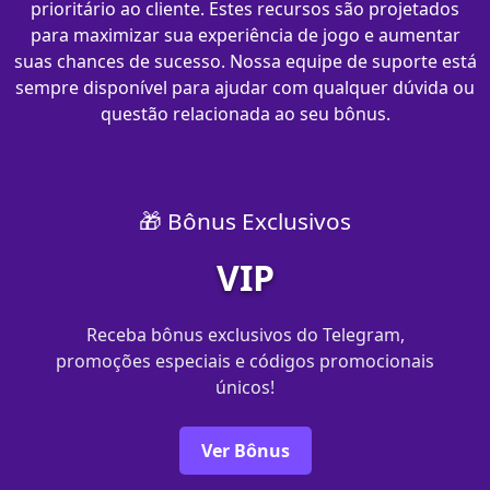
prioritário ao cliente. Estes recursos são projetados
para maximizar sua experiência de jogo e aumentar
suas chances de sucesso. Nossa equipe de suporte está
sempre disponível para ajudar com qualquer dúvida ou
questão relacionada ao seu bônus.
🎁 Bônus Exclusivos
VIP
Receba bônus exclusivos do Telegram,
promoções especiais e códigos promocionais
únicos!
Ver Bônus