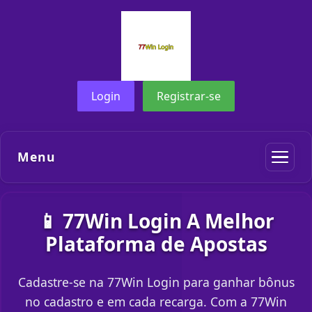
Login
Registrar-se
Menu
📱 77Win Login A Melhor
Plataforma de Apostas
Cadastre-se na 77Win Login para ganhar bônus
no cadastro e em cada recarga. Com a 77Win