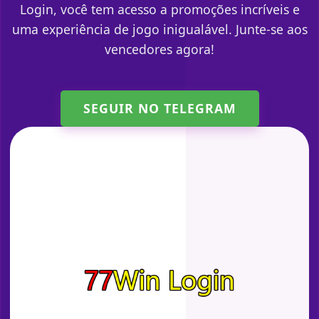
Login, você tem acesso a promoções incríveis e
uma experiência de jogo inigualável. Junte-se aos
vencedores agora!
SEGUIR NO TELEGRAM