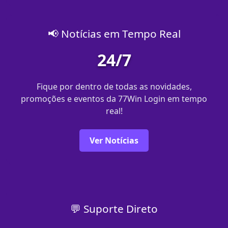
📢 Notícias em Tempo Real
24/7
Fique por dentro de todas as novidades,
promoções e eventos da 77Win Login em tempo
real!
Ver Notícias
💬 Suporte Direto