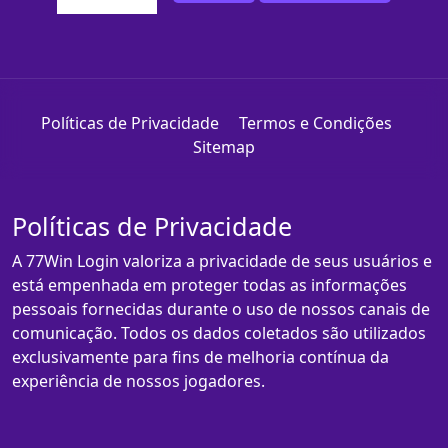
Políticas de Privacidade
Termos e Condições
Sitemap
Políticas de Privacidade
A 77Win Login valoriza a privacidade de seus usuários e
está empenhada em proteger todas as informações
pessoais fornecidas durante o uso de nossos canais de
comunicação. Todos os dados coletados são utilizados
exclusivamente para fins de melhoria contínua da
experiência de nossos jogadores.