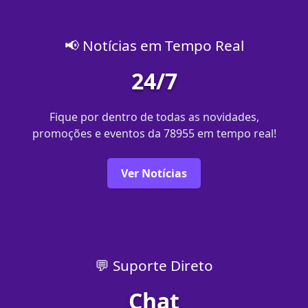
📢 Notícias em Tempo Real
24/7
Fique por dentro de todas as novidades,
promoções e eventos da 78955 em tempo real!
Ver Notícias
💬 Suporte Direto
Chat