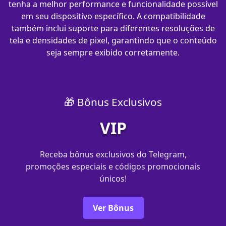
tenha a melhor performance e funcionalidade possível
em seu dispositivo específico. A compatibilidade
também inclui suporte para diferentes resoluções de
tela e densidades de pixel, garantindo que o conteúdo
seja sempre exibido corretamente.
🎁 Bônus Exclusivos
VIP
Receba bônus exclusivos do Telegram,
promoções especiais e códigos promocionais
únicos!
Ver Bônus