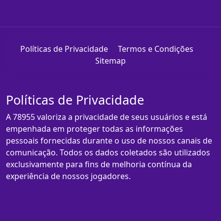
Políticas de Privacidade
Termos e Condições
Sitemap
Políticas de Privacidade
A 78955 valoriza a privacidade de seus usuários e está
empenhada em proteger todas as informações
pessoais fornecidas durante o uso de nossos canais de
comunicação. Todos os dados coletados são utilizados
exclusivamente para fins de melhoria contínua da
experiência de nossos jogadores.