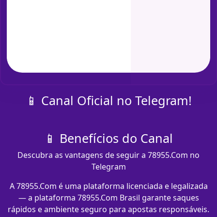
📱 Canal Oficial no Telegram!
📱 Benefícios do Canal
Descubra as vantagens de seguir a 78955.Com no
Telegram
A 78955.Com é uma plataforma licenciada e legalizada
— a plataforma 78955.Com Brasil garante saques
rápidos e ambiente seguro para apostas responsáveis.