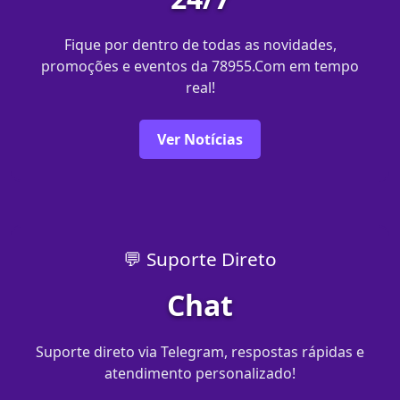
Fique por dentro de todas as novidades,
promoções e eventos da 78955.Com em tempo
real!
Ver Notícias
💬 Suporte Direto
Chat
Suporte direto via Telegram, respostas rápidas e
atendimento personalizado!