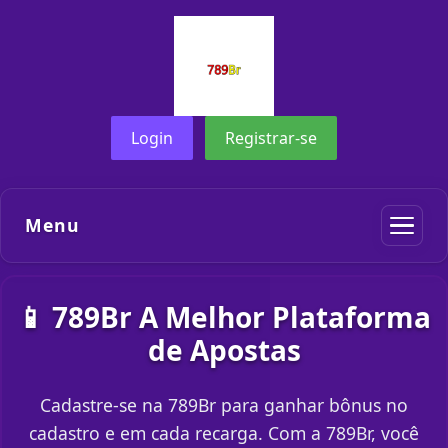
Login
Registrar-se
Menu
📱 789Br A Melhor Plataforma
de Apostas
Cadastre-se na 789Br para ganhar bônus no
cadastro e em cada recarga. Com a 789Br, você