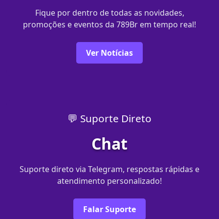
Fique por dentro de todas as novidades,
promoções e eventos da 789Br em tempo real!
Ver Notícias
💬 Suporte Direto
Chat
Suporte direto via Telegram, respostas rápidas e
atendimento personalizado!
Falar Suporte