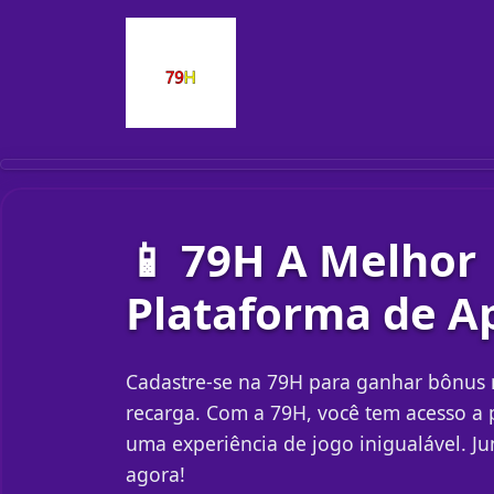
📱 79H A Melhor
Plataforma de A
Cadastre-se na 79H para ganhar bônus 
recarga. Com a 79H, você tem acesso a 
uma experiência de jogo inigualável. J
agora!