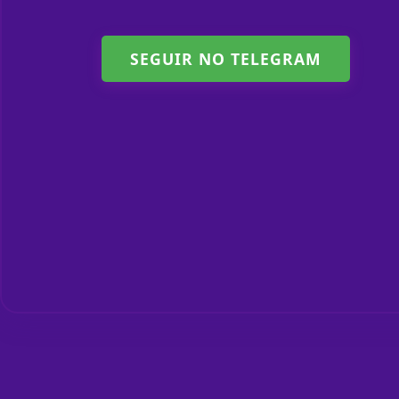
SEGUIR NO TELEGRAM