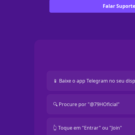
Falar Suport
📱 Baixe o app Telegram no seu disp
🔍 Procure por "@79HOficial"
👆 Toque em "Entrar" ou "Join"