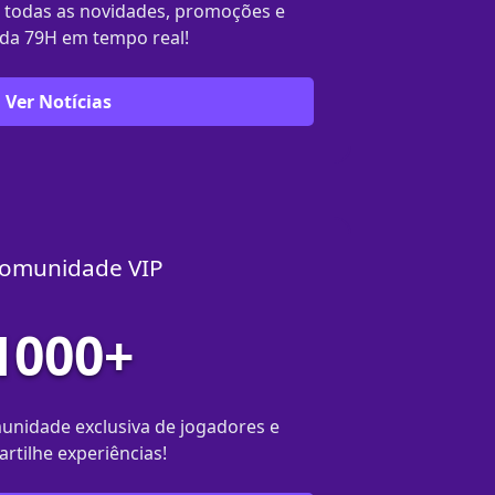
e todas as novidades, promoções e
 da 79H em tempo real!
Ver Notícias
Comunidade VIP
1000+
unidade exclusiva de jogadores e
rtilhe experiências!