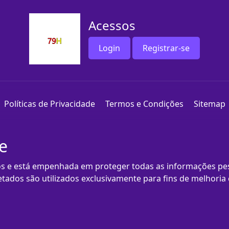
Acessos
Login
Registrar-se
Políticas de Privacidade
Termos e Condições
Sitemap
de
ios e está empenhada em proteger todas as informações pe
tados são utilizados exclusivamente para fins de melhoria