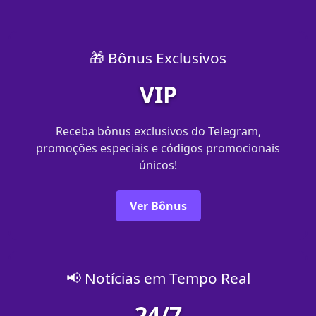
🎁 Bônus Exclusivos
VIP
Receba bônus exclusivos do Telegram,
promoções especiais e códigos promocionais
únicos!
Ver Bônus
📢 Notícias em Tempo Real
24/7