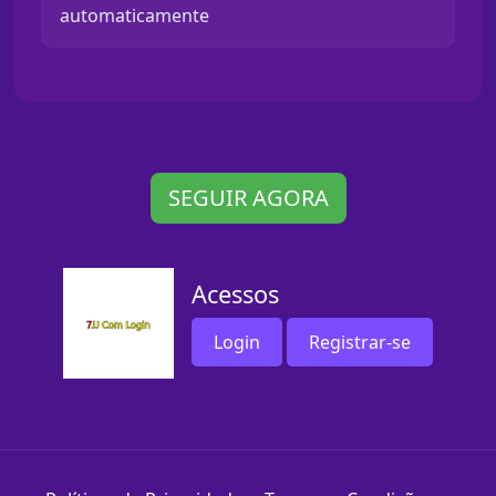
automaticamente
SEGUIR AGORA
Acessos
Login
Registrar-se