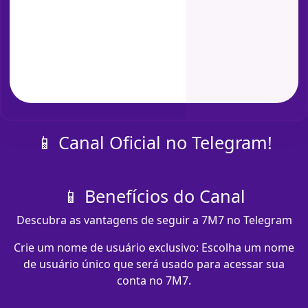
📱 Canal Oficial no Telegram!
📱 Benefícios do Canal
Descubra as vantagens de seguir a 7M7 no Telegram
Crie um nome de usuário exclusivo: Escolha um nome
de usuário único que será usado para acessar sua
conta no 7M7.