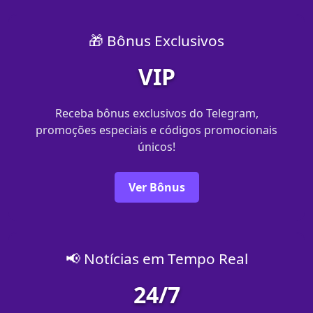
🎁 Bônus Exclusivos
VIP
Receba bônus exclusivos do Telegram,
promoções especiais e códigos promocionais
únicos!
Ver Bônus
📢 Notícias em Tempo Real
24/7