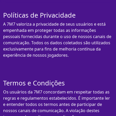
Políticas de Privacidade
A 7M7 valoriza a privacidade de seus usuários e está
empenhada em proteger todas as informações
pessoais fornecidas durante o uso de nossos canais de
comunicação. Todos os dados coletados são utilizados
exclusivamente para fins de melhoria contínua da
experiência de nossos jogadores.
Termos e Condições
Os usuários da 7M7 concordam em respeitar todas as
regras e regulamentos estabelecidos. É importante ler
e entender todos os termos antes de participar de
nossos canais de comunicação. A violação destes