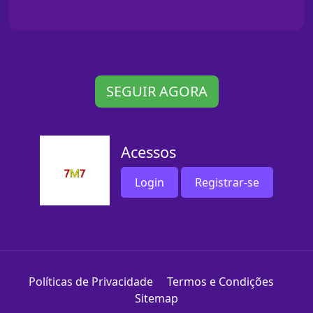
SEGUIR AGORA
Acessos
Login
Registrar-se
Políticas de Privacidade
Termos e Condições
Sitemap