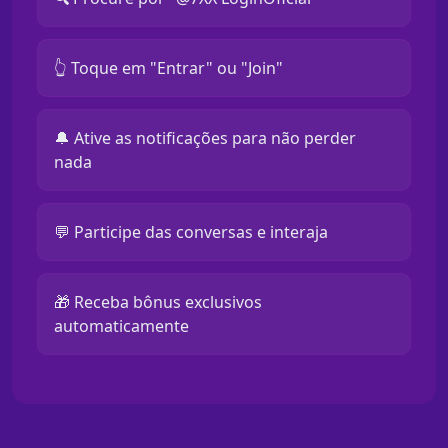
👆 Toque em "Entrar" ou "Join"
🔔 Ative as notificações para não perder
nada
💬 Participe das conversas e interaja
🎁 Receba bônus exclusivos
automaticamente