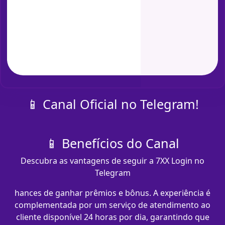
📱 Canal Oficial no Telegram!
📱 Benefícios do Canal
Descubra as vantagens de seguir a 7XX Login no
Telegram
hances de ganhar prêmios e bônus. A experiência é
complementada por um serviço de atendimento ao
cliente disponível 24 horas por dia, garantindo que