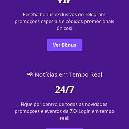
Receba bônus exclusivos do Telegram,
promoções especiais e códigos promocionais
únicos!
Ver Bônus
📢 Notícias em Tempo Real
24/7
Fique por dentro de todas as novidades,
promoções e eventos da 7XX Login em tempo
real!