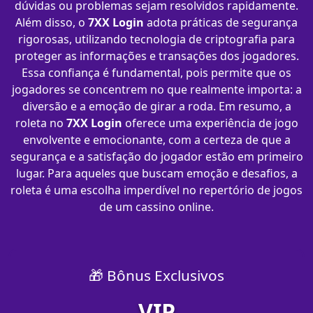
dúvidas ou problemas sejam resolvidos rapidamente.
Além disso, o
7XX Login
adota práticas de segurança
rigorosas, utilizando tecnologia de criptografia para
proteger as informações e transações dos jogadores.
Essa confiança é fundamental, pois permite que os
jogadores se concentrem no que realmente importa: a
diversão e a emoção de girar a roda. Em resumo, a
roleta no
7XX Login
oferece uma experiência de jogo
envolvente e emocionante, com a certeza de que a
segurança e a satisfação do jogador estão em primeiro
lugar. Para aqueles que buscam emoção e desafios, a
roleta é uma escolha imperdível no repertório de jogos
de um cassino online.
🎁 Bônus Exclusivos
VIP