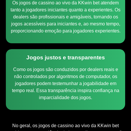
Os jogos de cassino ao vivo da KKwin bet atendem
tanto a jogadores iniciantes quanto a experientes. Os
dealers são profissionais e amigáveis, tornando os
jogos acessíveis para iniciantes e, ao mesmo tempo,
proporcionando emoção para jogadores experientes.
Jogos justos e transparentes
Como os jogos são conduzidos por dealers reais e
não controlados por algoritmos de computador, os
jogadores podem testemunhar a jogabilidade em
tempo real. Essa transparência inspira confiança na
imparcialidade dos jogos.
No geral, os jogos de cassino ao vivo da KKwin bet