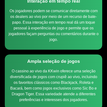
Interação em tempo real
Os jogadores podem se comunicar diretamente com
os dealers ao vivo por meio de um recurso de bate-
papo. Essa interação em tempo real dá um toque
pessoal à experiência de jogo e permite que os
jogadores façam perguntas ou comentários durante o
jogo.
Ampla seleção de jogos
O cassino ao vivo da KKwin oferece uma seleção
diversificada de jogos com crupiê ao vivo, incluindo
os favoritos clássicos como Blackjack, Roleta e
Bacará, bem como jogos exclusivos como Sic Bo e
Dragon Tiger. Essa variedade atende a diferentes
preferências e interesses dos jogadores.