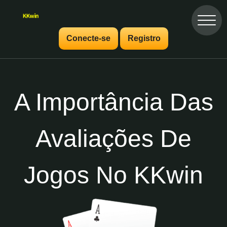
Conecte-se
Registro
A Importância Das
Avaliações De
Jogos No KKwin